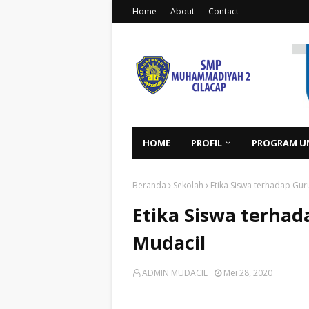
Home
About
Contact
HOME
PROFIL
PROGRAM U
Beranda
Sekolah
Etika Siswa terhadap Gur
Etika Siswa terhad
Mudacil
ADMIN MUDACIL
Mei 28, 2020