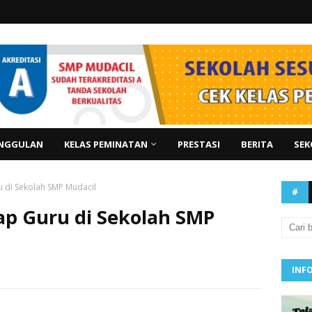
NGGULAN
KELAS PEMINATAN
PRESTASI
BERITA
SEK
u di Sekolah SMP Mudacil
#
ap Guru di Sekolah SMP
INF