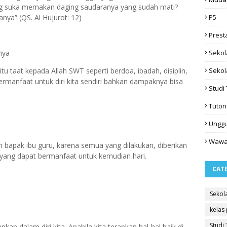
ng suka memakan daging saudaranya yang sudah mati?
P5
nya” (QS. Al Hujurot: 12)
Prest
Sekol
nya
Sekol
tu taat kepada Allah SWT seperti berdoa, ibadah, disiplin,
 bermanfaat untuk diri kita sendiri bahkan dampaknya bisa
Studi 
Tutori
Ungg
Wawa
n bapak ibu guru, karena semua yang dilakukan, diberikan
 yang dapat bermanfaat untuk kemudian hari.
CAT
Sekol
kelas
Studi 
kan dalam diri kita. Apabila kita terapkan hal-hal baik di