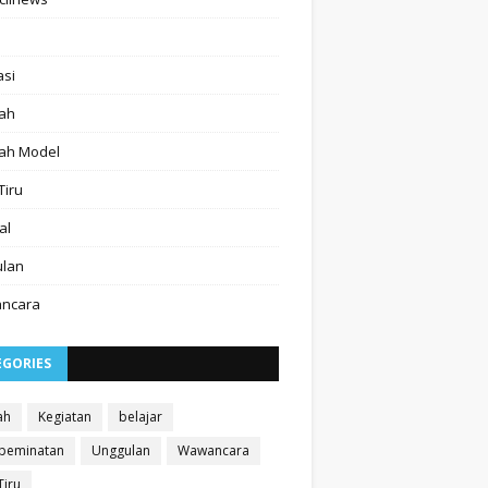
asi
ah
ah Model
Tiru
al
ulan
ncara
EGORIES
ah
Kegiatan
belajar
 peminatan
Unggulan
Wawancara
Tiru