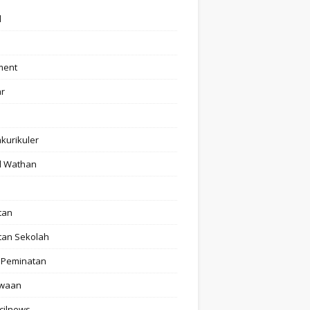
l
ment
ar
akurikuler
l Wathan
tan
tan Sekolah
 Peminatan
swaan
cilnews