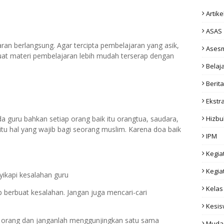
Artike
ASAS
aran berlangsung. Agar tercipta pembelajaran yang asik,
Ases
uat materi pembelajaran lebih mudah terserap dengan
Belaj
Berita
Ekstr
Hizbu
 guru bahkan setiap orang baik itu orangtua, saudara,
n itu hal yang wajib bagi seorang muslim. Karena doa baik
IPM
Kegia
Kegia
ikapi kesalahan guru
Kelas
 berbuat kesalahan. Jangan juga mencari-cari
Kesi
n orang dan janganlah menggunjingkan satu sama
Muda