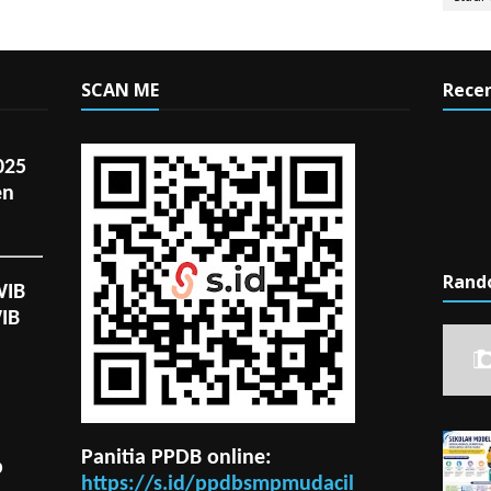
SCAN ME
Recen
025
en
Rand
WIB
WIB
Panitia PPDB online:
p
https://s.id/ppdbsmpmudacil