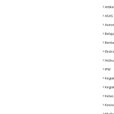
Artike
ASAS
Ases
Belaj
Berita
Ekstr
Hizbu
IPM
Kegia
Kegia
Kelas
Kesi
Muda