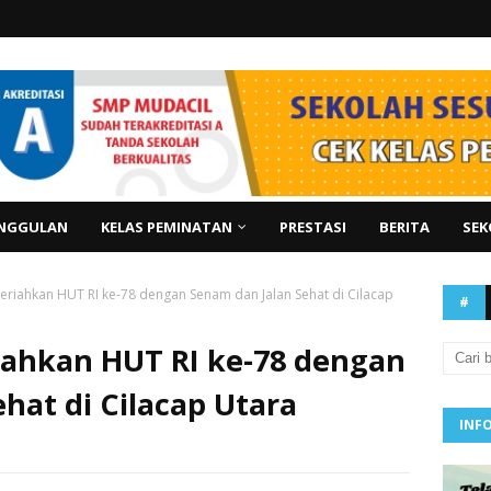
NGGULAN
KELAS PEMINATAN
PRESTASI
BERITA
SEK
eriahkan HUT RI ke-78 dengan Senam dan Jalan Sehat di Cilacap
#
iahkan HUT RI ke-78 dengan
hat di Cilacap Utara
INF