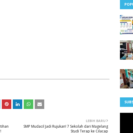
POP
SUBS
LEBIH BARU
tihan
SMP Mudacil Jadi Rujukan! 7 Sekolah dari Magelang
!
Studi Terap ke Cilacap