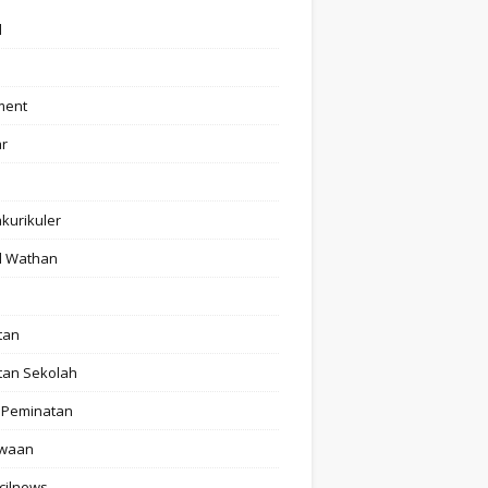
l
ment
ar
akurikuler
l Wathan
tan
tan Sekolah
 Peminatan
swaan
cilnews