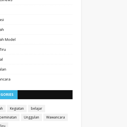
asi
ah
ah Model
Tiru
al
ulan
ncara
EGORIES
ah
Kegiatan
belajar
 peminatan
Unggulan
Wawancara
Tiru