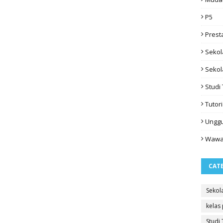
P5
Prest
Sekol
Sekol
Studi 
Tutori
Ungg
Wawa
CAT
Sekol
kelas
Studi 