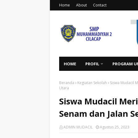
Home
About
Contact
HOME
PROFIL
PROGRAM U
Beranda
Kegiatan Sekolah
Siswa Mudacil M
Utara
Siswa Mudacil Mer
Senam dan Jalan Se
ADMIN MUDACIL
Agustus 25, 2023