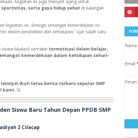
kaan, kegiatan ini juga menjadi ajang untuk
sportivitas, serta gaya hidup sehat
di kalangan
lam kegiatan ini. Semoga semangat kemerdekaan ini
stasi dalam pendidikan dan kehidupan,"
ujar salah satu
FOR
Nama
n siswa Mudacil semakin
termotivasi dalam belajar,
semangat kemerdekaan dalam kehidupan sehari-
Email
Pesan
ainnya! Ikuti terus berita terbaru seputar SMP
l kami.
🚀
Inden Siswa Baru Tahun Depan PPDB SMP
diyah 2 Cilacap