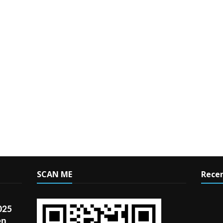
SCAN ME
Recen
025
en