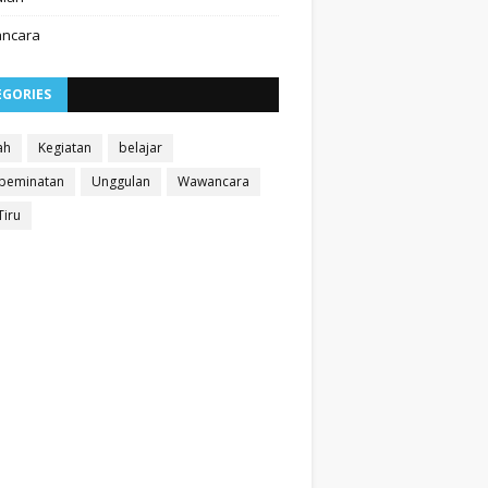
ncara
EGORIES
ah
Kegiatan
belajar
 peminatan
Unggulan
Wawancara
Tiru