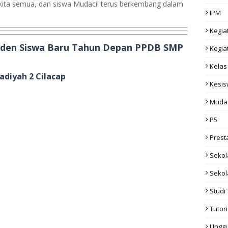
kita semua, dan siswa Mudacil terus berkembang dalam
IPM
Kegia
Inden Siswa Baru Tahun Depan PPDB SMP
Kegia
Kelas
diyah 2 Cilacap
Kesi
Muda
P5
Prest
Sekol
Sekol
Studi 
Tutori
Ungg