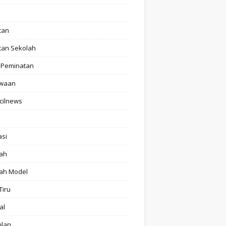
tan
tan Sekolah
 Peminatan
swaan
cilnews
asi
ah
ah Model
Tiru
al
ulan