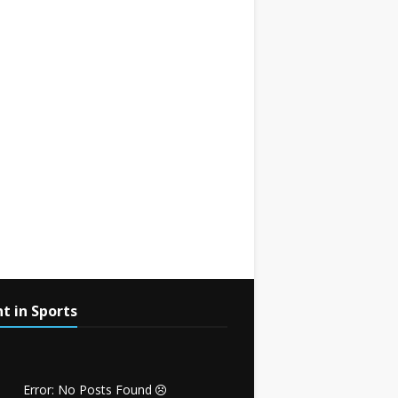
t in Sports
Error: No Posts Found