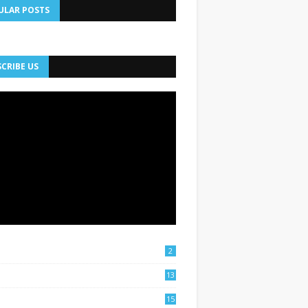
ULAR POSTS
CRIBE US
2
13
15