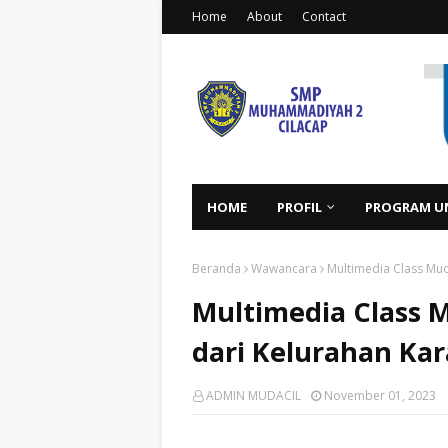
Home
About
Contact
HOME
PROFIL
PROGRAM U
Beranda
Wawancara
Multimedia Class Mud
Multimedia Class M
dari Kelurahan Kar
ADMIN MUDACIL
November 01, 2023