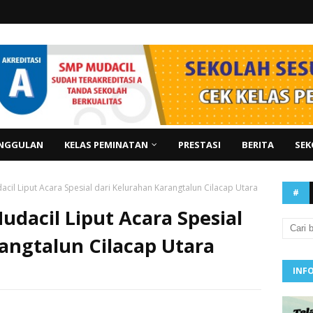
NGGULAN
KELAS PEMINATAN
PRESTASI
BERITA
SEK
acil Liput Acara Spesial dari Kelurahan Karangtalun Cilacap Utara
#
udacil Liput Acara Spesial
angtalun Cilacap Utara
INF