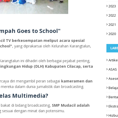
2023
2022
2021
mpah Goes to School"
2020
cil TV berkesempatan meliput acara spesial
chool"
, yang diprakarsai oleh Kelurahan Karangtalun,
LAB
Artike
rangtalun ini dihadiri oleh berbagai pejabat penting,
Lingkungan Hidup (DLH) Kabupaten Cilacap, serta
ASAS
Ases
rcaya diri mengambil peran sebagai
kameramen dan
mereka dalam dunia jurnalistik dan broadcasting.
Belaj
Kelas Multimedia?
Berita
akat di bidang broadcasting,
SMP Mudacil adalah
Ekstr
g sesuai dengan minat dan potensimu.
Hizbu