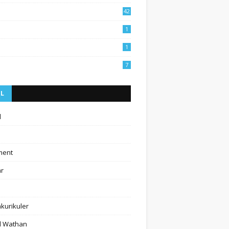
42
1
1
7
EL
l
ment
ar
akurikuler
l Wathan