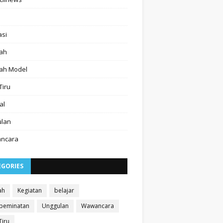
asi
ah
ah Model
Tiru
al
ulan
ncara
EGORIES
ah
Kegiatan
belajar
 peminatan
Unggulan
Wawancara
Tiru