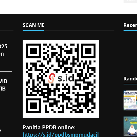
SCAN ME
Recen
025
en
Rand
WIB
WIB
Panitia PPDB online:
p
https://s.id/ppdbsmpmudacil