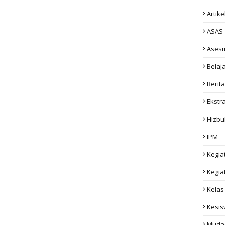
Artike
ASAS
Ases
Belaj
Berita
Ekstr
Hizbu
IPM
Kegia
Kegia
Kelas
Kesi
Muda