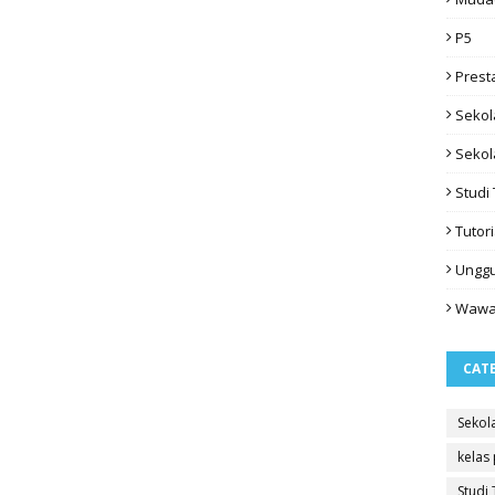
P5
Prest
Sekol
Sekol
Studi 
Tutori
Ungg
Wawa
CAT
Sekol
kelas
Studi 