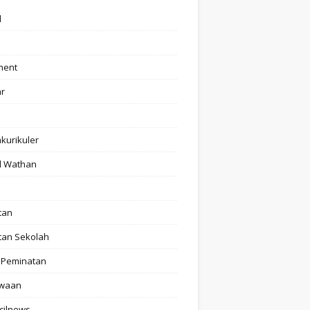
l
ment
ar
akurikuler
l Wathan
tan
tan Sekolah
 Peminatan
swaan
cilnews