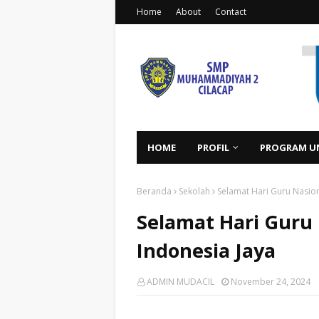
Home
About
Contact
HOME
PROFIL
PROGRAM U
Beranda
Sekolah
Selamat Hari Guru Nasio
Selamat Hari Guru
Indonesia Jaya
ADMIN MUDACIL
November 24, 2024